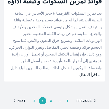
فوائد تمرين السكوات وكيفية أداؤه
يعد تمرين السكوات (القرفصاء) حجر الأساس في اللياقة
البدنية الحديثة، لما له من فوائد فسيولوجية وعضلية هائلة.
يستهدف التمرين بشكل رئيسي عضلات الفخذين والأرداف
والجذع، مما يساهم في زيادة الكتلة العضلية، تحفيز
الهرمونات البنائية، وتسريع حرق الدهون والأيض. كما يمنح
الجسم فوائد وظيفية تحمي المفاصل وتعزز التوازن الحركي.
ومع ذلك، فإن إهمال التكنيك الصحيح أو تحميل أوزان زائدة
قد يؤدي إلى أضرار بالغة وأبرزها تقوس أسفل الظهر
وانخساف الركبتين للداخل. لذلك، يتطلب التمرين اتباع دليل
…
اقرأ المقال
NEXT
5
4
3
…
1
PREVIOUS