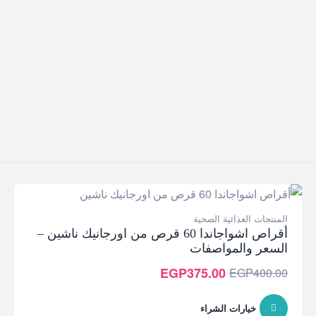
المنتجات الغذائية الصحية
أقراص اشواجاندا 60 قرص من اورجانيك ناشين –
السعر والمواصفات
EGP
375.00
EGP
400.00
السعر
السعر
الحالي
الأصلي
هو:
هو:
خيارات الشراء
EGP400.00.
EGP375.00.