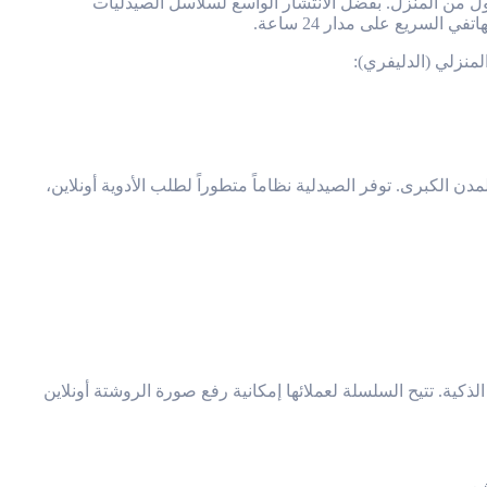
ول من المنزل. بفضل الانتشار الواسع لسلاسل الصيدليات
لسريع على مدار 24 ساعة.
لكبرى. توفر الصيدلية نظاماً متطوراً لطلب الأدوية أونلاين،
كية. تتيح السلسلة لعملائها إمكانية رفع صورة الروشتة أونلاين