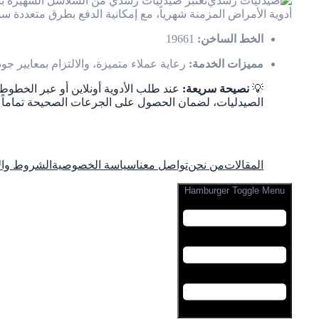
تعتبر صيدليات رشدي من السلاسل الشهيرة بان
أدوية الأمراض المزمنة شهرياً، مع إمكانية الدفع بطرق متعددة سو
الخط الساخن:
19661
مميزات الخدمة:
رعاية عملاء متميزة، والالتزام بمعايير جود
💡
نصيحة سريعة:
عند طلب الأدوية أونلاين أو عبر الخطوط
الصيدليات، لضمان الحصول على الجرعات الصحيحة تماماً 
المقالات
من نحن
تواصل معنا
سياسة الخصوصية
الشروط وال
Hamburger Toggle Menu