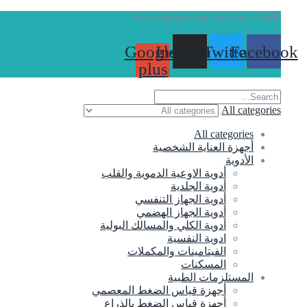
Free Shipping for all Order of
$99
Google-
Instagram
Twitter
Facebook
plus
All categories
All categories
أجهزة العناية الشخصية
الأدوية
أدوية الاوعية الدموية والقلب
أدوية الجلدية
أدوية الجهاز التنفسي
أدوية الجهاز الهضمي
أدوية الكلي والمسالك البولية
ادوية النفسية
الفيتامينات والمكملات
المسكنات
المستلزمات الطبية
أجهزة قياس الضغط المعصمي
أجهزة قياس الضغط بالذراع