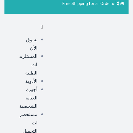
Free Shipping for all Order of
$99
تسوق
الأن
المستلزم
ات
الطبية
الأدوية
أجهزة
العناية
الشخصية
مستحضر
ات
التجميل