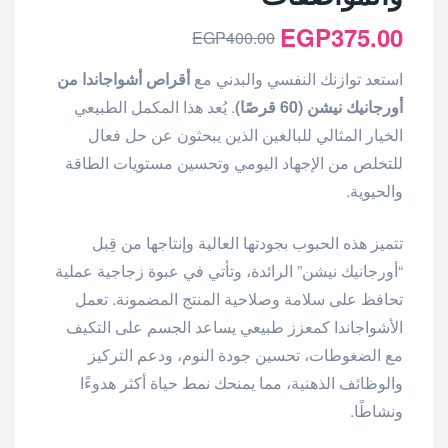
EGP
375.00
EGP
400.00
استعد توازنك النفسي والبدني مع
أقراص أشواجاندا من
أورجانيك نيشن (60 قرصًا)
. يُعد هذا المكمل الطبيعي
الخيار المثالي للبالغين الذين يبحثون عن حل فعال
للتخلص من الإجهاد اليومي وتحسين مستويات الطاقة
والحيوية.
تتميز هذه الحبوب بجودتها العالية وإنتاجها من قِبل
“أورجانيك نيشن” الرائدة، وتأتي في عبوة زجاجية عملية
تحافظ على سلامة وصلاحية المنتج المضمونة. تعمل
الأشواجاندا كمعزز طبيعي يساعد الجسم على التكيف
مع الضغوطات، تحسين جودة النوم، ودعم التركيز
والوظائف الذهنية، مما يمنحك نمط حياة أكثر هدوءًا
ونشاطًا.