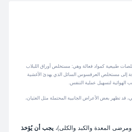
 ثلاثة مستخلصات طبيعية كمواد فعالة وهي: مستخلص أوراق اللبلاب
افة إلى مستخلص العرقسوس السائل الذي يهدئ الأغشية
 الهوائية لتسهيل عملية التنفس.
-12 شهراً)، و5 مل للأطفال، و10 مل للبالغين. ورغم أمانه الطبيعي، قد تظهر بعض الأعراض الجانبية المحتملة مثل الغثيان،
ومرضى المعدة والكبد والكلى)،
يجب أن يُؤخذ