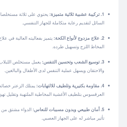
1. تركيبة عشبية ثلاثية متميزة:
يحتوي على ثلاثة مستخلصات 
السائل لتقديم رعاية متكاملة للجهاز التنفسي.
2. علاج مزدوج لأنواع الكحة:
يتميز بفعاليته العالية في عل
المخاط اللزج وتسهيل طرده.
3. توسيع الشعب وتحسين التنفس:
يعمل مستخلص اللبلاب ع
والاحتقان ويسهل عملية التنفس لدى الأطفال والبالغين.
4. مقاومة بكتيرية وتلطيف للالتهابات:
يمتلك الزعتر خصائص 
العرقسوس بتلطيف الأغشية المخاطية الملتهبة وتقليل تهيج
5. أمان طبيعي وبدون مسببات للنعاس:
الدواء مشتق من مص
تأثير مباشر له على الجهاز العصبي.