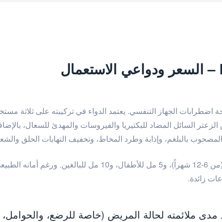
فعالاً مصمماً لمكافحة اضطرابات الجهاز التنفسي. يعتمد الدواء في تركيبته على
لزعتر السائل المضاد للبكتيريا والفيروسات والمهدئ للسعال، بالإض
مصحوب بالبلغم، وإذابة وطرد المخاط، وتخفيف التهابات الحلق والشعب
تُحدد الجرعة المعتادة ثلاث مرات يومياً بواقع: 2.5 مل للرضع (من 6
ات زائدة.
مدى ملائمته لحالة المريض (خاصة للرضع، والحوامل، 