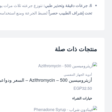
6. جرعات دقيقة وتحذير طبي:
تتوزع جرعته ثلاث مرات يومياً بحسب العم
تحت إشراف الطبيب حصراً
لضبط الجرعة ومنع استخدامه في
منتجات ذات صلة
أدوية الجهاز التنفسي
أزيثروميسين 500 – Azithromycin – السعر ودواعي الاستعمال
EGP
32.50
خيارات الشراء