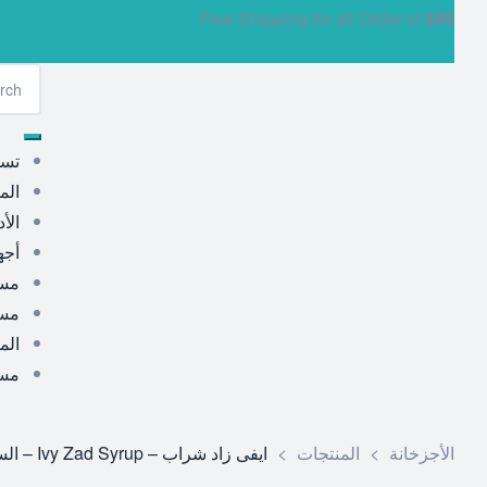
Free Shipping for all Order of
$99
تسو
الم
الأد
أجه
مست
مست
الم
مست
الأجزخانة
>
المنتجات
>
ايفى زاد شراب – Ivy Zad Syrup – السعر ودواعي الاستعمال