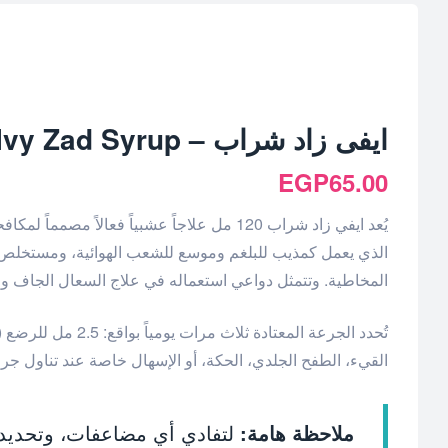
ايفى زاد شراب – Ivy Zad Syrup – السعر ودواعي الاستعمال
EGP
65.00
يُعد ايفي زاد شراب 120 مل علاجاً عشبياً 
الذي يعمل كمذيب للبلغم وموسع للشعب الهوائية، ومستخلص ا
المخاطية. وتتمثل دواعي استعماله في علاج السعال الجاف وال
القيء، الطفح الجلدي، الحكة، أو الإسهال خاصة عند تناول جرع
ملاحظة هامة:
لتفادي أي مضاعفات، وتحديد 