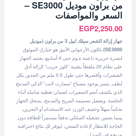
من براون موديل SE3000 –
السعر والمواصفات
EGP
2,250.00
جهاز إزالة الشعر سيلك ابيل 3 من براون (موديل
SE3000)
باللون الأرجواني الأنيق هو خياركِ الموثوق
لبشرة حريرية ناعمة تدوم حتى 4 أسابيع. يعتمد الجهاز
على نظام 20 ملقطاً بتقنية “كلوز جريب” لإزالة أدق
الشعيرات وأقصرها حتى طول 0.5 ملم من الجذور بكل
لطف. يتميز بوجود مصباح “سمارت لايت” الذكي المدمج
الذي يكشف أنعم الشعيرات لضمان تغطية شاملة أثناء
الجلسة. وبفضل تصميمه المريح والمدمج، يمنحكِ الجهاز
تحكماً سهلاً وخفيف الوزن عند الاستخدام أو التخزين،
بينما يضمن تشغيله السلكي تدفقاً مستمراً للطاقة دون
الحاجة للانتظار لإعادة الشحن، ليوفر لكِ نتائج احترافية
مريحة في المنزل.