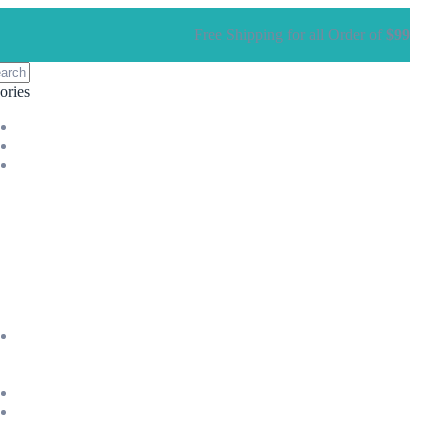
Free Shipping for all Order of
$99
ories