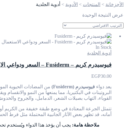
الأجزخانة
>
المنتجات
>
الأدوية
>
أدوية الجلدية
عرض النتيجة الوحيدة
In Stock
أدوية الجلدية
فيوسيدرم كريم – Fusiderm – السعر ودواعي الاستعمال
EGP
30.00
يعد دواء
فيوسيدرم (Fusiderm)
من المضادات الحيوية الموض
البروتينات في البكتيريا، مما يمنعها من النمو والانقسام و
القوباء، التهاب بصيلات الشعر، الدمامل، والجروح والخدوش
أمانه، قد تظهر بعض الآثار الجانبية المحتملة مثل فرط الح
ملاحظة هامة:
يجب أن يؤخذ هذا الدواء ويُستخدم تح