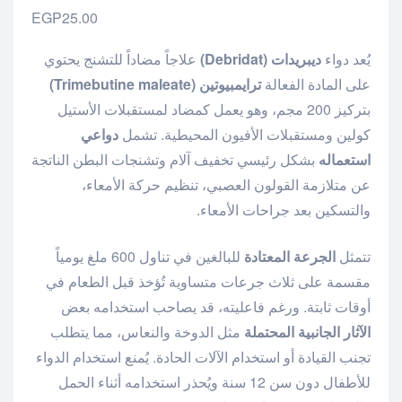
EGP
25.00
يُعد دواء
ديبريدات (Debridat)
علاجاً مضاداً للتشنج يحتوي
على المادة الفعالة
ترايمبيوتين (Trimebutine maleate)
بتركيز 200 مجم، وهو يعمل كمضاد لمستقبلات الأستيل
كولين ومستقبلات الأفيون المحيطية. تشمل
دواعي
استعماله
بشكل رئيسي تخفيف آلام وتشنجات البطن الناتجة
عن متلازمة القولون العصبي، تنظيم حركة الأمعاء،
والتسكين بعد جراحات الأمعاء.
تتمثل
الجرعة المعتادة
للبالغين في تناول 600 ملغ يومياً
مقسمة على ثلاث جرعات متساوية تُؤخذ قبل الطعام في
أوقات ثابتة. ورغم فاعليته، قد يصاحب استخدامه بعض
الآثار الجانبية المحتملة
مثل الدوخة والنعاس، مما يتطلب
تجنب القيادة أو استخدام الآلات الحادة. يُمنع استخدام الدواء
للأطفال دون سن 12 سنة ويُحذر استخدامه أثناء الحمل