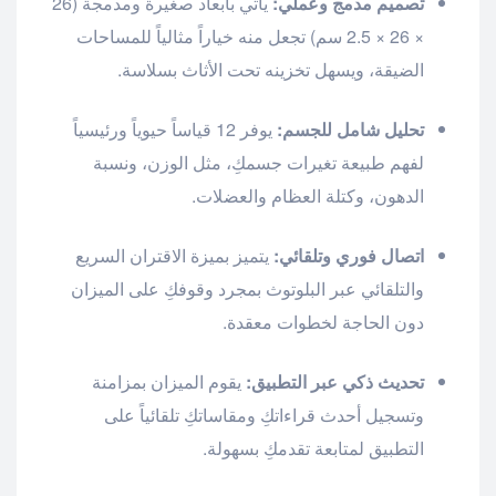
تصميم مدمج وعملي:
يأتي بأبعاد صغيرة ومدمجة (26
× 26 × 2.5 سم) تجعل منه خياراً مثالياً للمساحات
الضيقة، ويسهل تخزينه تحت الأثاث بسلاسة.
تحليل شامل للجسم:
يوفر 12 قياساً حيوياً ورئيسياً
لفهم طبيعة تغيرات جسمكِ، مثل الوزن، ونسبة
الدهون، وكتلة العظام والعضلات.
اتصال فوري وتلقائي:
يتميز بميزة الاقتران السريع
والتلقائي عبر البلوتوث بمجرد وقوفكِ على الميزان
دون الحاجة لخطوات معقدة.
تحديث ذكي عبر التطبيق:
يقوم الميزان بمزامنة
وتسجيل أحدث قراءاتكِ ومقاساتكِ تلقائياً على
التطبيق لمتابعة تقدمكِ بسهولة.