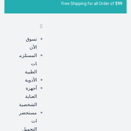
Free Shipping for all Order of
$99
تسوق
الأن
المستلزم
ات
الطبية
الأدوية
أجهزة
العناية
الشخصية
مستحضر
ات
التجميل