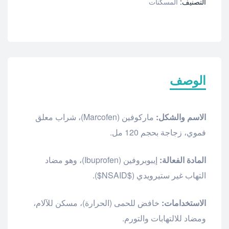
التصنيف:
المسكنات
الوصف
الاسم والشكل:
ماركوفين (Marcofen)، شراب معلق
فموي، زجاجة بحجم 120 مل.
المادة الفعالة:
إيبوبروفين (Ibuprofen)، وهو مضاد
التهاب غير ستيرويدي (
$NSAID$
).
الاستخدامات:
خافض للحمى (الحرارة)، مسكن للآلام،
ومضاد للالتهابات والتورم.