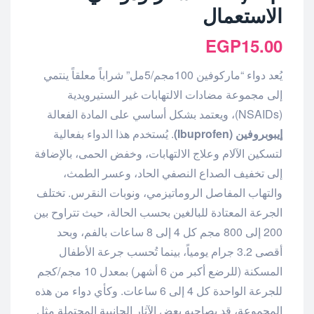
الاستعمال
EGP
15.00
يُعد دواء “ماركوفين 100مجم/5مل” شراباً معلقاً ينتمي
إلى مجموعة مضادات الالتهابات غير الستيرويدية
(NSAIDs)، ويعتمد بشكل أساسي على المادة الفعالة
إيبوبروفين (Ibuprofen)
. يُستخدم هذا الدواء بفعالية
لتسكين الآلام وعلاج الالتهابات، وخفض الحمى، بالإضافة
إلى تخفيف الصداع النصفي الحاد، وعسر الطمث،
والتهاب المفاصل الروماتيزمي، ونوبات النقرس. تختلف
الجرعة المعتادة للبالغين بحسب الحالة، حيث تتراوح بين
200 إلى 800 مجم كل 4 إلى 8 ساعات بالفم، وبحد
أقصى 3.2 جرام يومياً، بينما تُحسب جرعة الأطفال
المسكنة (للرضع أكبر من 6 أشهر) بمعدل 10 مجم/كجم
للجرعة الواحدة كل 4 إلى 6 ساعات. وكأي دواء من هذه
المجموعة، قد يصاحبه بعض الآثار الجانبية المحتملة مثل