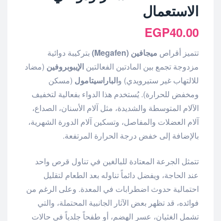
الاستعمال
EGP
40.00
تتميز أقراص
ميجافين (Megafen)
بتركيبة دوائية
مزدوجة تجمع بين المادتين الفعالتين
الإيبوبروفين
(مضاد
للالتهاب غير ستيرويدي) و
الباراسيتامول
(مسكن
ومخفض للحرارة). يُستخدم هذا الدواء بفعالية لتخفيف
الآلام المتوسطة والشديدة، مثل آلام الأسنان، الصداع،
آلام العضلات والمفاصل، وتسكين آلام الدورة الشهرية،
بالإضافة إلى خفض درجة الحرارة المرتفعة.
تتمثل الجرعة المعتادة للبالغين في تناول قرص واحد
عند الحاجة، ويفضل دائماً تناوله بعد الطعام لتقليل
احتمالية حدوث اضطرابات في المعدة. وعلى الرغم من
فوائده، قد تظهر بعض الآثار الجانبية المحتملة، والتي
تشمل الغثيان، عسر الهضم، أو طفحاً جلدياً في حالات